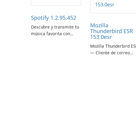
Spotify 1.2.95.452
Mozilla
Descubre y transmite tu
Thunderbird ESR
música favorita con
153.0esr
Spotify.
Mozilla Thunderbird ES
— Cliente de correo
electrónico estable,
seguro y listo para
empresas