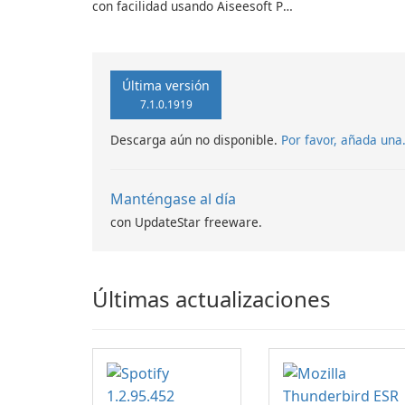
con facilidad usando Aiseesoft PPT
a Convertidor de Vídeo
Última versión
7.1.0.1919
Descarga aún no disponible.
Por favor, añada una
Manténgase al día
con UpdateStar freeware.
Últimas actualizaciones