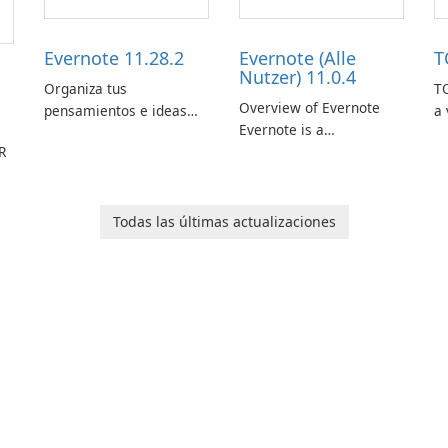
Evernote 11.28.2
Evernote (Alle
T
Nutzer) 11.0.4
Organiza tus
TO
Overview of Evernote
pensamientos e ideas
a 
Evernote is a
con Evernote.
m
R
comprehensive note-
de
taking and organization
in
software designed to
or
help users capture,
in
Todas las últimas actualizaciones
organize, and access
information across
multiple devices.