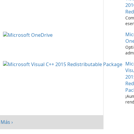
201
Red
Com
esen
ejec
Mic
apli
Visu
One
Opti
admi
de a
Mic
Micr
One
Vis
201
Red
Pac
¡Aum
rend
su s
paq
redi
Más ›
Micr
C++ 