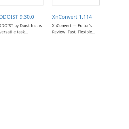
ODOIST 9.30.0
XnConvert 1.114
DOIST by Doist Inc. is
XnConvert — Editor’s
versatile task
Review: Fast, Flexible
anagement tool
Batch Image Converter
signed to help
for Windows, macOS and
dividuals and teams
Linux XnConvert is a
ganize their work and
polished, cross-platform
crease productivity.
batch image processor
from XnSoft that
balances depth and
simplicity.