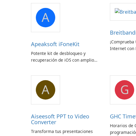
A
Breitban
¡Comprueba t
Apeaksoft iFoneKit
Internet con
Potente kit de desbloqueo y
zafaco GmbH
recuperación de iOS con amplio
soporte para dispositivos
A
G
Aiseesoft PPT to Video
GHC Time
Converter
Horarios de 
Transforma tus presentaciones
programación