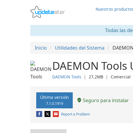
Nuestros producto
Todas las de
Inicio
Utilidades del Sistema
DAEMON 
DAEMON Tools U
DAEMON Tools
❘
27,2MB
❘
Comercial
Última versión
Seguro para instalar
7.1.0.1919
Report a Problem