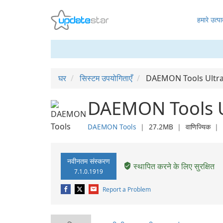
हमारे उत्पा
घर
सिस्टम उपयोगिताएँ
DAEMON Tools Ultr
DAEMON Tools U
DAEMON Tools
❘
27.2MB
❘
वाणिज्यिक
❘
नवीनतम संस्करण
स्थापित करने के लिए सुरक्षित
7.1.0.1919
Report a Problem