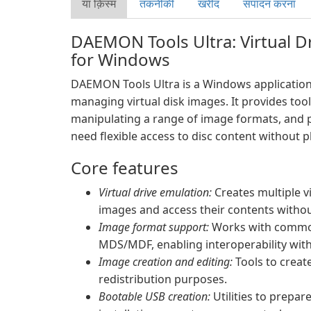
या क़िस्‍म
तकनीकी
खरीद
संपादन करना
DAEMON Tools Ultra: Virtual D
for Windows
DAEMON Tools Ultra is a Windows application
managing virtual disk images. It provides tool
manipulating a range of image formats, and 
need flexible access to disc content without p
Core features
Virtual drive emulation:
Creates multiple v
images and access their contents withou
Image format support:
Works with common
MDS/MDF, enabling interoperability with 
Image creation and editing:
Tools to create
redistribution purposes.
Bootable USB creation:
Utilities to prepa