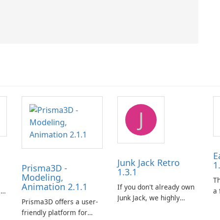
J
E
Junk Jack Retro
1
Prisma3D -
1.3.1
Modeling,
s
T
Animation 2.1.1
If you don't already own
is
a 
Junk Jack, we highly
Prisma3D offers a user-
Mi
recommend purchasing
friendly platform for
de
it before considering