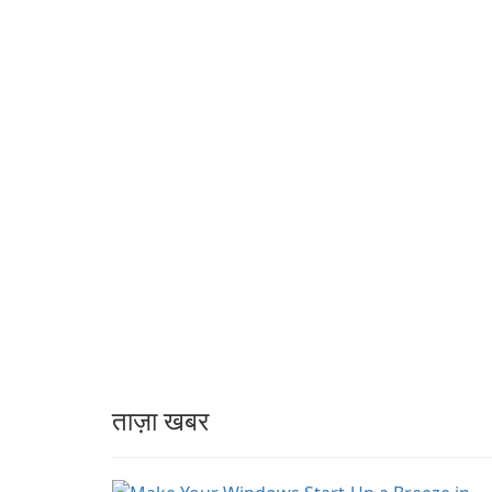
BlueStacks engine and
source e-book
tuned for MSI hardwar
management suite that
consolidates library
organization, format
conversion, reading,
editing …
ताज़ा खबर