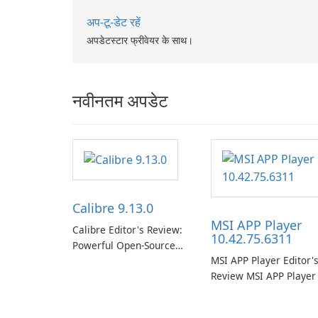
अप-टू-डेट रहें
अपडेटस्टार फ्रीवेयर के साथ।
नवीनतम अपडेट
Calibre 9.13.0
MSI APP Player
Calibre Editor's Review:
10.42.75.6311
Powerful Open-Source
MSI APP Player Editor'
E‑Book Management,
Review MSI APP Player 
Conversion and Server
MSI’s Windows Android
Solution Calibre is a
emulator built atop the
mature, free and open-