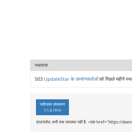
स्थापना
503
UpdateStar के उपयोगकर्ताओं
को पिछले महीने स
नवीनतम संस्करण
7.1.0.1919
डाउनलोड अभी तक उपलब्ध नहीं है. <एक href="https://dae