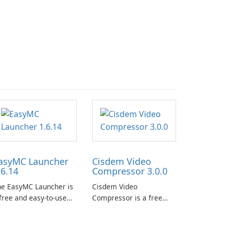
asyMC Launcher
Cisdem Video
.6.14
Compressor 3.0.0
he EasyMC Launcher is
Cisdem Video
free and easy-to-use
Compressor is a free
necraft launcher
video compression
veloped by EasyMC. It
software for Mac. It