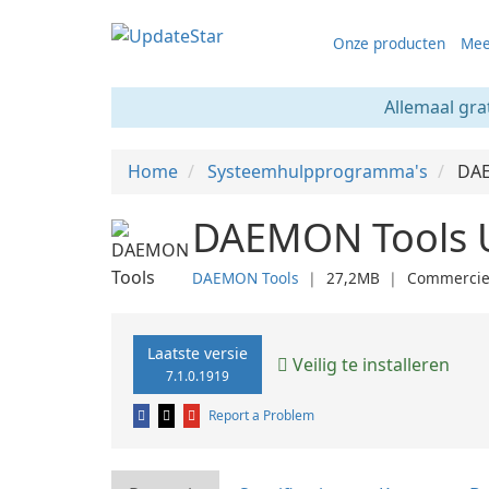
Onze producten
Mee
Allemaal gra
Home
Systeemhulpprogramma's
DAE
DAEMON Tools U
DAEMON Tools
❘
27,2MB
❘
Commercie
Laatste versie
Veilig te installeren
7.1.0.1919
Report a Problem