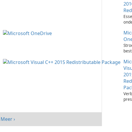
201
Red
Esse
onde
het 
Mic
Visu
toep
One
Stro
bes
met 
Mic
One
Vis
201
Red
Pac
Verb
pres
sys
Micr
C++
Meer ›
Redi
Pack