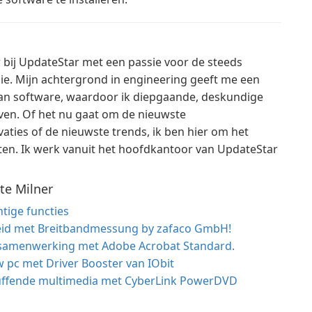
r bij UpdateStar met een passie voor de steeds
e. Mijn achtergrond in engineering geeft me een
s van software, waardoor ik diepgaande, deskundige
ven. Of het nu gaat om de nieuwste
aties of de nieuwste trends, ik ben hier om het
zetten. Ik werk vanuit het hoofdkantoor van UpdateStar
te Milner
tige functies
heid met Breitbandmessung by zafaco GmbH!
 samenwerking met Adobe Acrobat Standard.
w pc met Driver Booster van IObit
luffende multimedia met CyberLink PowerDVD