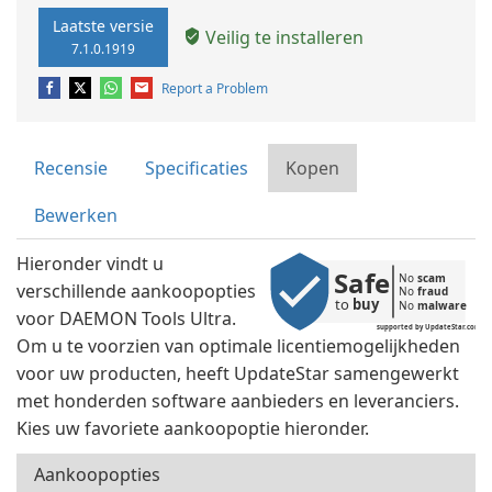
Laatste versie
Veilig te installeren
7.1.0.1919
Report a Problem
Recensie
Specificaties
Kopen
Bewerken
Hieronder vindt u
Safe
No 
scam
verschillende aankoopopties
No 
fraud
to 
buy
No 
malware
voor DAEMON Tools Ultra.
supported by UpdateStar.com
Om u te voorzien van optimale licentiemogelijkheden
voor uw producten, heeft UpdateStar samengewerkt
met honderden software aanbieders en leveranciers.
Kies uw favoriete aankoopoptie hieronder.
Aankoopopties