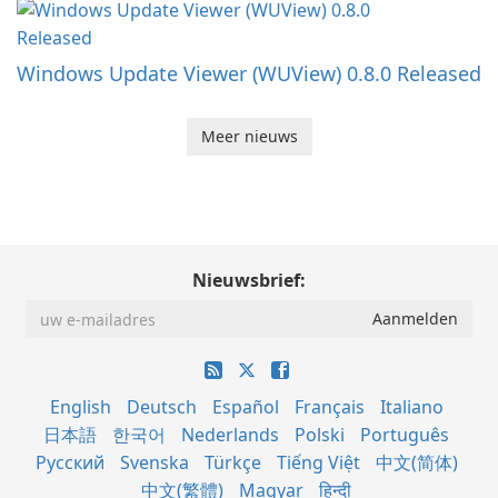
Windows Update Viewer (WUView) 0.8.0 Released
Meer nieuws
Nieuwsbrief:
English
Deutsch
Español
Français
Italiano
日本語
한국어
Nederlands
Polski
Português
Русский
Svenska
Türkçe
Tiếng Việt
中文(简体)
中文(繁體)
Magyar
हिन्दी