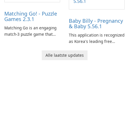
Matching Go! - Puzzle
Games 2.3.1
Baby Billy - Pregnancy
& Baby 5.56.1
Matching Go is an engaging
match-3 puzzle game that
This application is recognized
invites players to join Chloe
as Korea's leading free
and her charming corgi,
platform for pregnancy and
Ollie, on an adventurous
baby tracking, offering
Alle laatste updates
journey across diverse
essential healthcare tips and
landscapes.
doctor-approved articles.