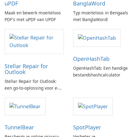
uPDF
BanglaWord
Maak en bewerk moeiteloos
Typ moeiteloos in Bengaals
PDF's met uPDF van UPDF
met BanglaWord!
OpenHashTab
Stellar Repair for
OpenHashTab: Een handige
Outlook
bestandshashcalculator
Stellar Repair for Outlook:
een go-to-oplossing voor e-
mailherstel
TunnelBear
SpotPlayer
Bescherm je online privacy
Verbeter je