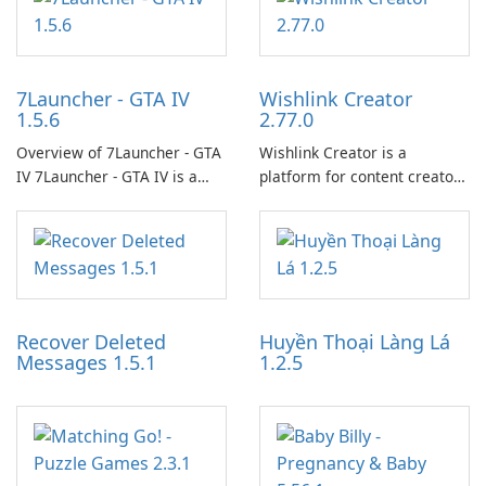
7Launcher - GTA IV
Wishlink Creator
1.5.6
2.77.0
Overview of 7Launcher - GTA
Wishlink Creator is a
IV 7Launcher - GTA IV is a
platform for content creators
specialized software
designed to monetize their
application designed to
work through built-in brand
optimize the gaming
partnerships and integrated
experience for Grand Theft
tools for content distribution
Auto IV.
and audience engagement.
Recover Deleted
Huyền Thoại Làng Lá
Messages 1.5.1
1.2.5