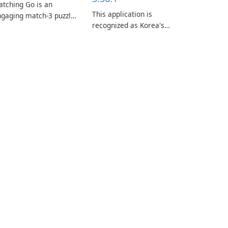
tching Go is an
This application is
gaging match-3 puzzle
recognized as Korea's
me that invites
leading free platform for
ayers to join Chloe and
pregnancy and baby
r charming corgi,
tracking, offering
lie, on an adventurous
essential healthcare tips
urney across diverse
and doctor-approved
ndscapes.
articles.