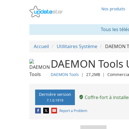
Nos produits
Tous les télé
Accueil
Utilitaires Système
DAEMON To
DAEMON Tools U
DAEMON Tools
❘
27,2MB
❘
Commercia
Dernière version
Coffre-fort à installe
7.1.0.1919
Report a Problem