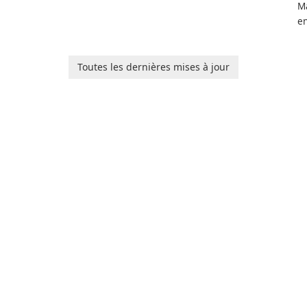
Ma
en
ga
pl
he
Toutes les dernières mises à jour
Ol
d
jo
la