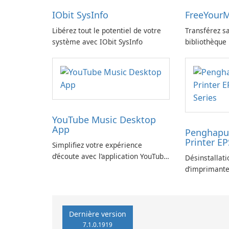
IObit SysInfo
FreeYourM
Libérez tout le potentiel de votre
Transférez sa
système avec IObit SysInfo
bibliothèque
FreeYourMus
YouTube Music Desktop
App
Penghapus
Printer E
Simplifiez votre expérience
d’écoute avec l’application YouTube
Désinstallati
Music Desktop
d’imprimante
L360 Series
Dernière version
7.1.0.1919