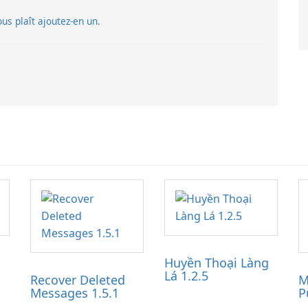
vous plaît ajoutez-en un.
Huyền Thoại Làng
Lá 1.2.5
Recover Deleted
M
Messages 1.5.1
P