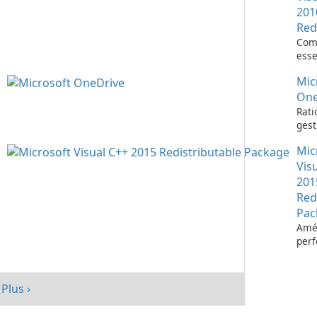
201
Red
Com
esse
l’ex
Mic
d’ap
Visu
One
Rati
gest
fich
Mic
Micr
One
Vis
201
Red
Pac
Amél
per
votr
avec
redi
Plus ›
Micr
C++ 