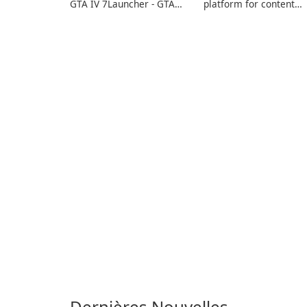
GTA IV 7Launcher - GTA
platform for content
IV is a specialized
creators designed to
software application
monetize their work
designed to optimize the
through built-in brand
gaming experience for
partnerships and
Grand Theft Auto IV.
integrated tools for
content distribution an
audience engagement.
Dernières Nouvelles