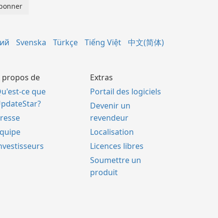
кий
Svenska
Türkçe
Tiếng Việt
中文(简体)
 propos de
Extras
u'est-ce que
Portail des logiciels
pdateStar?
Devenir un
resse
revendeur
quipe
Localisation
nvestisseurs
Licences libres
Soumettre un
produit