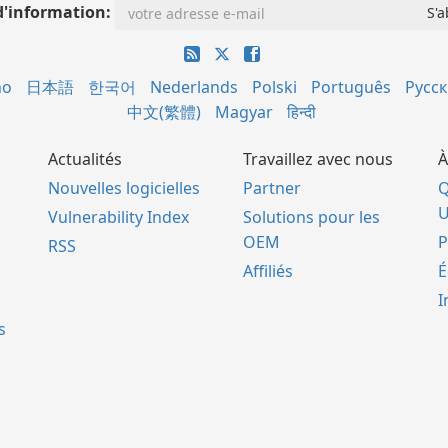
d'information:
no
日本語
한국어
Nederlands
Polski
Português
Русс
中文(繁體)
Magyar
हिन्दी
Actualités
Travaillez avec nous
À
Nouvelles logicielles
Partner
Q
U
Vulnerability Index
Solutions pour les
OEM
P
RSS
Affiliés
É
I
s