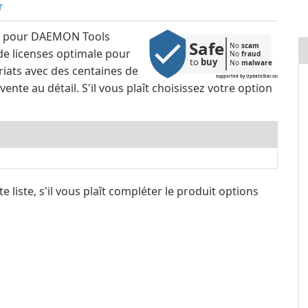
r
at pour DAEMON Tools
Safe
No 
scam
 de licenses optimale pour
No 
fraud
to 
buy
No 
malware
riats avec des centaines de
supported by UpdateStar.com
ente au détail. S'il vous plaît choisissez votre option
e liste, s'il vous plaît compléter le produit options