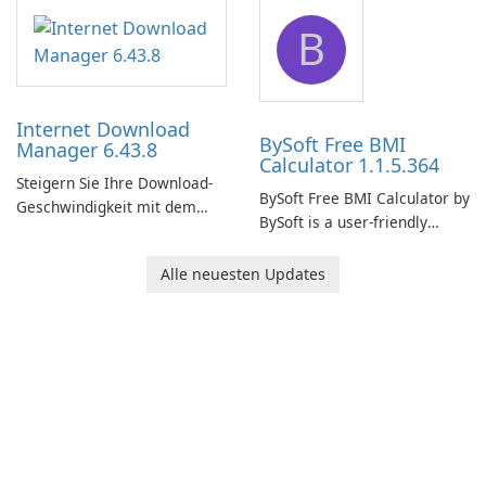
application designed to
designed to help businesses
B
monitor your internet
effectively manage their
connection and provide real-
network infrastructure.
time insights into its
performance.
Internet Download
BySoft Free BMI
Manager 6.43.8
Calculator 1.1.5.364
Steigern Sie Ihre Download-
BySoft Free BMI Calculator by
Geschwindigkeit mit dem
BySoft is a user-friendly
Internet Download Manager!
software application
designed to help you
Alle neuesten Updates
calculate your Body Mass
Index quickly and accurately.