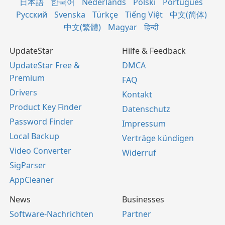
日本語
한국어
Nederlands
Polski
Português
Русский
Svenska
Türkçe
Tiếng Việt
中文(简体)
中文(繁體)
Magyar
हिन्दी
UpdateStar
Hilfe & Feedback
UpdateStar Free &
DMCA
Premium
FAQ
Drivers
Kontakt
Product Key Finder
Datenschutz
Password Finder
Impressum
Local Backup
Verträge kündigen
Video Converter
Widerruf
SigParser
AppCleaner
News
Businesses
Software-Nachrichten
Partner