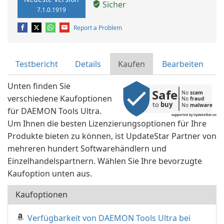
Sicher
7.1.0.1919
Report a Problem
Testbericht
Details
Kaufen
Bearbeiten
Unten finden Sie
Safe
No 
scam
verschiedene Kaufoptionen
No 
fraud
to 
buy
No 
malware
für DAEMON Tools Ultra.
supported by UpdateStar.com
Um Ihnen die besten Lizenzierungsoptionen für Ihre
Produkte bieten zu können, ist UpdateStar Partner von
mehreren hundert Softwarehändlern und
Einzelhandelspartnern. Wählen Sie Ihre bevorzugte
Kaufoption unten aus.
Kaufoptionen
Verfügbarkeit von DAEMON Tools Ultra bei