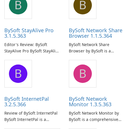
B
B
BySoft StayAlive Pro
BySoft Network Share
3.1.5.363
Browser 1.1.5.364
Editor's Review: BySoft
BySoft Network Share
StayAlive Pro BySoft StayAlive
Browser by BySoft is a
Pro is a reliable software
comprehensive software
application designed to
application that allows users
B
B
ensure the continuous and
to easily browse and manage
uninterrupted operation of
shared folders on their
your computer system.
network.
BySoft InternetPal
BySoft Network
3.2.5.366
Monitor 1.3.5.363
Review of BySoft InternetPal
BySoft Network Monitor by
BySoft InternetPal is a
BySoft is a comprehensive
comprehensive software
network monitoring software