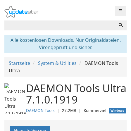
☰
Alle kostenlosen Downloads. Nur Originaldateien.
Virengeprüft und sicher.
Startseite
System & Utilities
DAEMON Tools
Ultra
DAEMON Tools Ultra
7.1.0.1919
DAEMON Tools
❘
27,2MB
❘
Kommerziell
Windows
Neueste Version