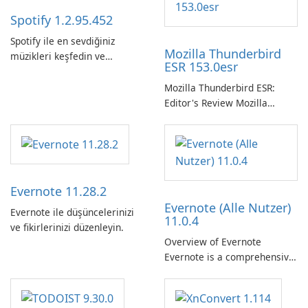
Spotify 1.2.95.452
Spotify ile en sevdiğiniz
Mozilla Thunderbird
müzikleri keşfedin ve
ESR 153.0esr
yayınlayın.
Mozilla Thunderbird ESR:
Editor's Review Mozilla
Thunderbird ESR (Extended
Support Release) is the long-
term support channel of the
Thunderbird desktop email
client designed for
Evernote 11.28.2
organizations and users who
Evernote (Alle Nutzer)
need predictable …
Evernote ile düşüncelerinizi
11.0.4
ve fikirlerinizi düzenleyin.
Overview of Evernote
Evernote is a comprehensive
note-taking and organization
software designed to help
users capture, organize, and