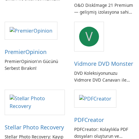
O&O DiskImage 21 Premium
Kontrol Edin!
— gelişmiş izolasyona sahip
güçlü, Alman yapımı tam
sistem yedekleme
V
PremierOpinion
PremierOpinion'ın Gücünü
Vidmore DVD Monster
Serbest Bırakın!
DVD Koleksiyonunuzu
Vidmore DVD Canavarı ile
Açın
PDFCreator
Stellar Photo Recovery
PDFCreator: Kolaylıkla PDF
dosyaları oluşturun ve
Stellar Photo Recovery: Kayıp