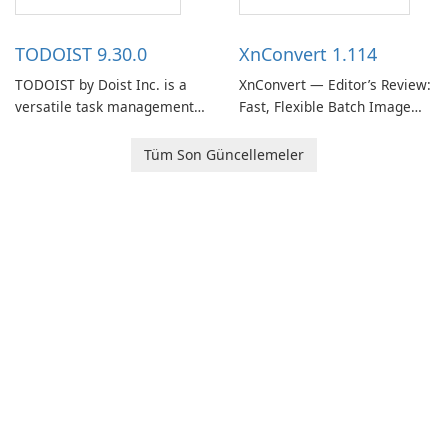
access information across
multiple devices.
TODOIST 9.30.0
XnConvert 1.114
TODOIST by Doist Inc. is a
XnConvert — Editor’s Review:
versatile task management
Fast, Flexible Batch Image
tool designed to help
Converter for Windows,
individuals and teams
macOS and Linux XnConvert
Tüm Son Güncellemeler
organize their work and
is a polished, cross-platform
increase productivity.
batch image processor from
XnSoft that balances depth
and simplicity.