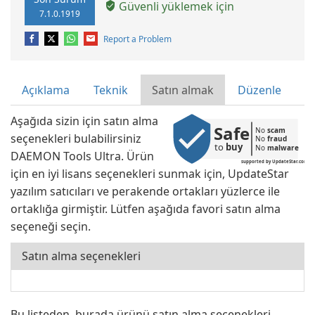
Güvenli yüklemek için
7.1.0.1919
Report a Problem
Açıklama
Teknik
Satın almak
Düzenle
Aşağıda sizin için satın alma
Safe
No 
scam
seçenekleri bulabilirsiniz
No 
fraud
to 
buy
No 
malware
DAEMON Tools Ultra. Ürün
supported by UpdateStar.com
için en iyi lisans seçenekleri sunmak için, UpdateStar
yazılım satıcıları ve perakende ortakları yüzlerce ile
ortaklığa girmiştir. Lütfen aşağıda favori satın alma
seçeneği seçin.
Satın alma seçenekleri
Bu listeden, burada ürünü satın alma seçenekleri