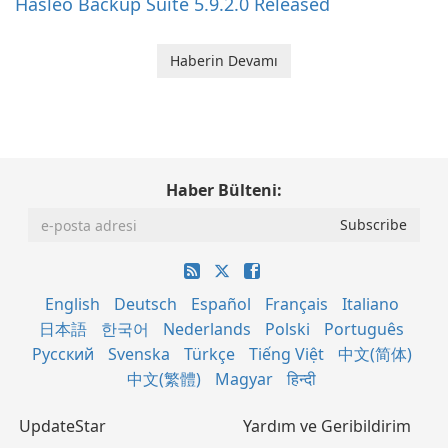
Hasleo Backup Suite 5.9.2.0 Released
Haberin Devamı
Haber Bülteni:
English
Deutsch
Español
Français
Italiano
日本語
한국어
Nederlands
Polski
Português
Русский
Svenska
Türkçe
Tiếng Việt
中文(简体)
中文(繁體)
Magyar
हिन्दी
UpdateStar
Yardım ve Geribildirim