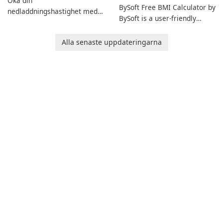
Öka din
BySoft Free BMI Calculator by
nedladdningshastighet med
BySoft is a user-friendly
Internet Download Manager!
software application
designed to help you
Alla senaste uppdateringarna
calculate your Body Mass
Index quickly and accurately.