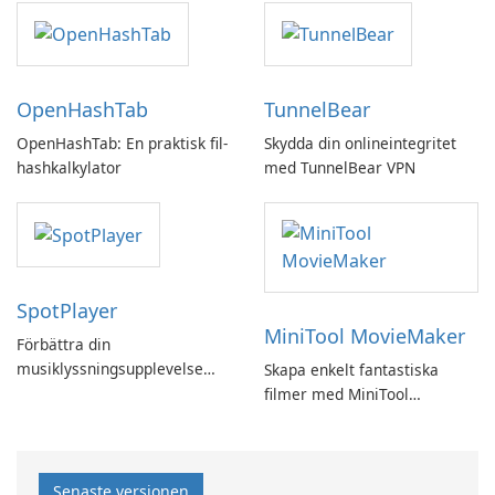
OpenHashTab
TunnelBear
OpenHashTab: En praktisk fil-
Skydda din onlineintegritet
hashkalkylator
med TunnelBear VPN
SpotPlayer
MiniTool MovieMaker
Förbättra din
musiklyssningsupplevelse
Skapa enkelt fantastiska
med SpotPlayer
filmer med MiniTool
MovieMaker.
Senaste versionen