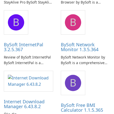
StayAlive Pro BySoft StayAlive
Browser by BySoft is a
Pro is a reliable software
comprehensive software
application designed to
application that allows users
B
B
ensure the continuous and
to easily browse and manage
uninterrupted operation of
shared folders on their
your computer system.
network.
BySoft InternetPal
BySoft Network
3.2.5.367
Monitor 1.3.5.364
Review of BySoft InternetPal
BySoft Network Monitor by
BySoft InternetPal is a
BySoft is a comprehensive
comprehensive software
network monitoring software
application designed to
designed to help businesses
B
monitor your internet
effectively manage their
connection and provide real-
network infrastructure.
time insights into its
performance.
Internet Download
BySoft Free BMI
Manager 6.43.8.2
Calculator 1.1.5.365