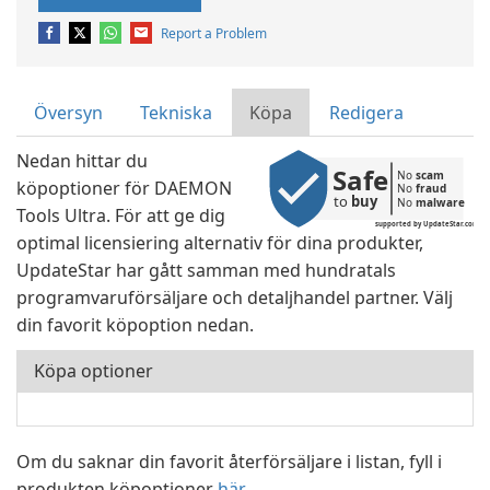
Report a Problem
Översyn
Tekniska
Köpa
Redigera
Nedan hittar du
Safe
No 
scam
köpoptioner för DAEMON
No 
fraud
to 
buy
No 
malware
Tools Ultra. För att ge dig
supported by UpdateStar.com
optimal licensiering alternativ för dina produkter,
UpdateStar har gått samman med hundratals
programvaruförsäljare och detaljhandel partner. Välj
din favorit köpoption nedan.
Köpa optioner
Om du saknar din favorit återförsäljare i listan, fyll i
produkten köpoptioner
här.