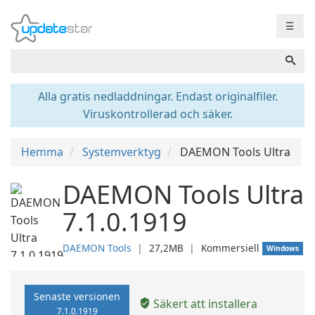
☰
Alla gratis nedladdningar. Endast originalfiler.
Viruskontrollerad och säker.
Hemma
Systemverktyg
DAEMON Tools Ultra
DAEMON Tools Ultra
7.1.0.1919
DAEMON Tools
❘
27,2MB
❘
Kommersiell
Windows
Senaste versionen
Säkert att installera
7.1.0.1919